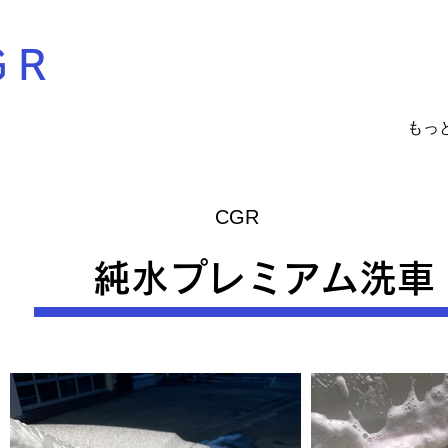
ＧＲ
もっ
​CGR
​純水プレミアム洗車